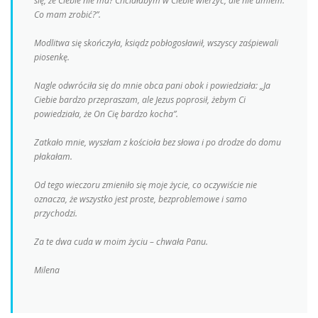
się, że Ciebie nie ma? Chciałabym w Ciebie wierzyć, ale nie umiem.
Co mam zrobić?”.
Modlitwa się skończyła, ksiądz pobłogosławił, wszyscy zaśpiewali
piosenkę.
Nagle odwróciła się do mnie obca pani obok i powiedziała: „Ja
Ciebie bardzo przepraszam, ale Jezus poprosił, żebym Ci
powiedziała, że On Cię bardzo kocha”.
Zatkało mnie, wyszłam z kościoła bez słowa i po drodze do domu
płakałam.
Od tego wieczoru zmieniło się moje życie, co oczywiście nie
oznacza, że wszystko jest proste, bezproblemowe i samo
przychodzi.
Za te dwa cuda w moim życiu – chwała Panu.
Milena