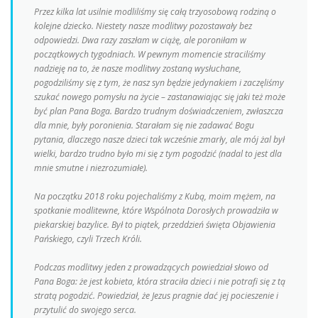
Przez kilka lat usilnie modliliśmy się całą trzyosobową rodziną o
kolejne dziecko. Niestety nasze modlitwy pozostawały bez
odpowiedzi. Dwa razy zaszłam w ciążę, ale poroniłam w
początkowych tygodniach. W pewnym momencie straciliśmy
nadzieję na to, że nasze modlitwy zostaną wysłuchane,
pogodziliśmy się z tym, że nasz syn będzie jedynakiem i zaczęliśmy
szukać nowego pomysłu na życie – zastanawiając się jaki też może
być plan Pana Boga. Bardzo trudnym doświadczeniem, zwłaszcza
dla mnie, były poronienia. Starałam się nie zadawać Bogu
pytania, dlaczego nasze dzieci tak wcześnie zmarły, ale mój żal był
wielki, bardzo trudno było mi się z tym pogodzić (nadal to jest dla
mnie smutne i niezrozumiałe).
Na początku 2018 roku pojechaliśmy z Kubą, moim mężem, na
spotkanie modlitewne, które Wspólnota Dorosłych prowadziła w
piekarskiej bazylice. Był to piątek, przeddzień święta Objawienia
Pańskiego, czyli Trzech Króli.
Podczas modlitwy jeden z prowadzących powiedział słowo od
Pana Boga: że jest kobieta, która straciła dzieci i nie potrafi się z tą
stratą pogodzić. Powiedział, że Jezus pragnie dać jej pocieszenie i
przytulić do swojego serca.