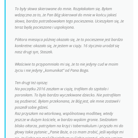
To były słowa skierowane do mnie. Rozpłakałam się. Byłam
wdzięczna za to, że Pan Bóg skierował do mnie w końcu jakieś
słowa, bardzo potrzebowałam tego pocieszenia. Ucieszyłam się, że
teraz będę pocieszona i uspokojona.
Półtora miesiąca później okazało się, że to pocieszenie jest bardzo
konkretne: okazało się, że jestem w ciąży. 16 stycznia urodził się
nasz drugi syn, Staszek.
Właściwie to przypomniało mi się, że to nie jedyny cud w moim
życiu i nie jedyny „komunikat” od Pana Boga.
Ten drugi też opiszę:
Na początku 2016 zaszłam w ciążę, trafiłam do szpitala i
poroniłam. To było bardzo wyczekiwane dziecko. Nie potrafiłam
się pozbierać. Byłam przekonana, że Bóg jest, ale mnie zostawił i
poszedł sobie gdzieś.
Raz przyszłam na wtorkową, wspólnotową modlitwę, wtedy
jeszcze w dużym kościele, w bardzo wąskim gronie. Siedziałam
blisko ołtarza, patrzyłam na krzyż i tabernakulum i przyszło mi do
głowy takie pytanie: „Panie Boże, a co mam zrobić, jeśli wydaje mi