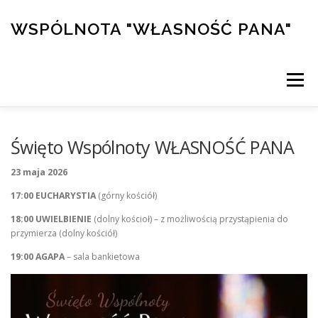
Przejdź
do
WSPÓLNOTA "WŁASNOŚĆ PANA"
treści
Menu
PRZYMIERZE
DZIEŁA
KALENDARZ
Święto Wspólnoty WŁASNOŚĆ PANA
23 maja 2026
KONFERENCJE
ŚWIADECTWA
KURS ALPHA
17:00 EUCHARYSTIA
(górny kościół)
18:00 UWIELBIENIE
(dolny kościoł) – z możliwością przystąpienia do
przymierza (dolny kościół)
SKLEP/WSPARCIE
19:00 AGAPA
– sala bankietowa