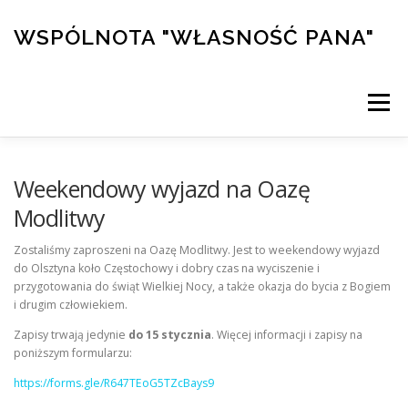
Przejdź
do
WSPÓLNOTA "WŁASNOŚĆ PANA"
treści
Menu
PRZYMIERZE
DZIEŁA
KALENDARZ
Weekendowy wyjazd na Oazę
Modlitwy
KONFERENCJE
ŚWIADECTWA
KURS ALPHA
Zostaliśmy zaproszeni na Oazę Modlitwy. Jest to weekendowy wyjazd
do Olsztyna koło Częstochowy i dobry czas na wyciszenie i
przygotowania do świąt Wielkiej Nocy, a także okazja do bycia z Bogiem
i drugim człowiekiem.
SKLEP/WSPARCIE
Zapisy trwają jedynie
do 15 stycznia
. Więcej informacji i zapisy na
poniższym formularzu:
https://forms.gle/R647TEoG5TZcBays9