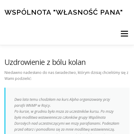
Przejdź
do
WSPÓLNOTA "WŁASNOŚĆ PANA"
treści
Menu
PRZYMIERZE
DZIEŁA
KALENDARZ
Uzdrowienie z bólu kolan
Niedawno nadesłano do nas świadectwo, którym dzisiaj chcieliśmy się z
Wami podzielić:
KONFERENCJE
ŚWIADECTWA
KURS ALPHA
Dwa lata temu chodziłam na kurs Alpha organizowany przy
SKLEP/WSPARCIE
parafii WNMP w Rojcy.
Po kursie, w grudniu była msza za uczestników kursu. Po mszy
była modlitwa wstawiennicza członków grupy Wspólnota
Dorosłych nad uczestniczącymi we mszy parafianami. Podeszłam
przed ołtarz i pomodlono się za mnie modlitwą wstawienniczą.