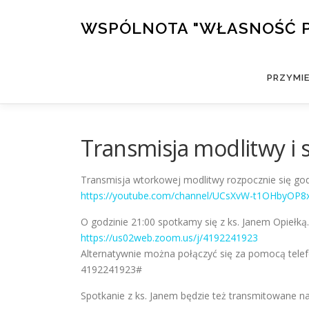
Przejdź
do
WSPÓLNOTA "WŁASNOŚĆ 
treści
PRZYMI
Transmisja modlitwy i 
Transmisja wtorkowej modlitwy rozpocznie się godz
https://youtube.com/channel/UCsXvW-t1OHbyOP8
O godzinie 21:00 spotkamy się z ks. Janem Opiełką.
https://us02web.zoom.us/j/4192241923
Alternatywnie można połączyć się za pomocą tele
4192241923#
Spotkanie z ks. Janem będzie też transmitowane 