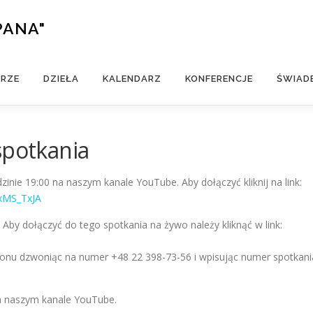
PANA"
ERZE
DZIEŁA
KALENDARZ
KONFERENCJE
ŚWIAD
spotkania
inie 19:00 na naszym kanale YouTube. Aby dołączyć kliknij na link:
xMS_TxJA
 Aby dołączyć do tego spotkania na żywo należy kliknąć w link:
fonu dzwoniąc na numer +48 22 398-73-56 i wpisując numer spotkani
na naszym kanale YouTube.