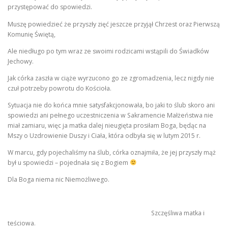
przystępować do spowiedzi.
Muszę powiedzieć że przyszły zięć jeszcze przyjął Chrzest oraz Pierwszą
Komunię Świętą,
Ale niedługo po tym wraz ze swoimi rodzicami wstąpili do Świadków
Jechowy.
Jak córka zaszła w ciąże wyrzucono go ze zgromadzenia, lecz nigdy nie
czuł potrzeby powrotu do Kościoła.
Sytuacja nie do końca mnie satysfakcjonowała, bo jaki to ślub skoro ani
spowiedzi ani pełnego uczestniczenia
w Sakramencie Małżeństwa nie
miał zamiaru, więc ja matka dalej nieugięta prosiłam Boga, będąc na
Mszy o Uzdrowienie Duszy i Ciała,
która odbyła się w lutym 2015 r.
W marcu, gdy pojechaliśmy na ślub, córka oznajmiła, że jej przyszły mąż
był u spowiedzi – pojednała się z Bogiem
Dla Boga niema nic Niemożliwego.
Szczęśliwa matka i
teściowa.