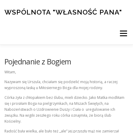
Przejdź
do
WSPÓLNOTA "WŁASNOŚĆ PANA"
treści
Menu
PRZYMIERZE
DZIEŁA
KALENDARZ
Pojednanie z Bogiem
Witam,
KONFERENCJE
ŚWIADECTWA
KURS ALPHA
Nazywam się Urszula, chciałam się podzielić moją historią, a raczej
wyproszoną łaską u Miłosiernego Boga dla mojej rodziny.
Córka żyła z chłopakiem bez ślubu, mieli dziecko. Jako Matka modliłam
SKLEP/WSPARCIE
się i prosiłam Boga na pielgrzymkach, na Mszach Świętych,
na
Nabożeństwach o Uzdrowienie Duszy i Ciała o uregulowanie ich
związku. Na wigilii zeszłego roku córka oznajmiła, że biorą ślub
Kościelny.
Radość była wielka, ale było też „ale” jej przyszły mąż nie zamierzał