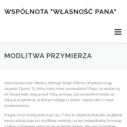
Przejdź
do
WSPÓLNOTA "WŁASNOŚĆ PANA"
treści
Menu
PRZYMIERZE
DZIEŁA
KALENDARZ
MODLITWA PRZYMIERZA
KONFERENCJE
ŚWIADECTWA
KURS ALPHA
Stworzycielu mój i Władco, którego dzięki Ofierze Chrystusa mogę
nazywać Ojcem, Ty, który znasz mnie i prowadzisz! Ufając, że wystarczy
mi Twojej łaski, staję przed Tobą, prosząc, byś pozwolił mi wejść ze
SKLEP/WSPARCIE
sobą w przymierze, w którym oddaję Ci siebie i zawierzam Ci moje
postanowienia:
Pragnę coraz ściślej jednoczyć się z Tobą w częstej Eucharystii, pogłębiać
naszą relację poprzez modlitwę osobistą i przez indywidualną formację,
a także codziennie zanurzać się w Twoim Słowie, aby ono przenikało