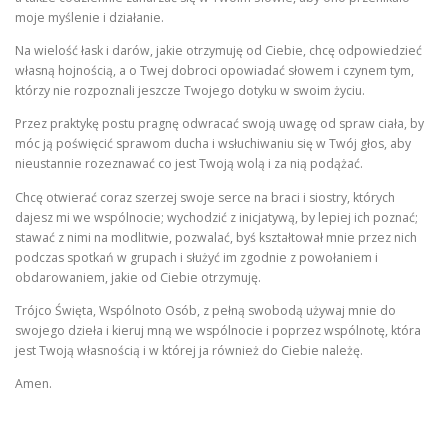
moje myślenie i działanie.
Na wielość łask i darów, jakie otrzymuję od Ciebie, chcę odpowiedzieć
własną hojnością, a o Twej dobroci opowiadać słowem i czynem tym,
którzy nie rozpoznali jeszcze Twojego dotyku w swoim życiu.
Przez praktykę postu pragnę odwracać swoją uwagę od spraw ciała, by
móc ją poświęcić sprawom ducha i wsłuchiwaniu się w Twój głos, aby
nieustannie rozeznawać co jest Twoją wolą i za nią podążać.
Chcę otwierać coraz szerzej swoje serce na braci i siostry, których
dajesz mi we wspólnocie; wychodzić z inicjatywą, by lepiej ich poznać;
stawać z nimi na modlitwie, pozwalać, byś kształtował mnie przez nich
podczas spotkań w grupach i służyć im zgodnie z powołaniem i
obdarowaniem, jakie od Ciebie otrzymuję.
Trójco Święta, Wspólnoto Osób, z pełną swobodą używaj mnie do
swojego dzieła i kieruj mną we wspólnocie i poprzez wspólnotę, która
jest Twoją własnością i w której ja również do Ciebie należę.
Amen.