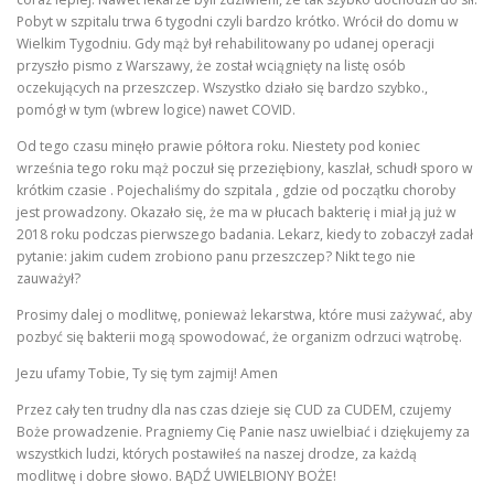
Pobyt w szpitalu trwa 6 tygodni czyli bardzo krótko. Wrócił do domu w
Wielkim Tygodniu. Gdy mąż był rehabilitowany po udanej operacji
przyszło pismo z Warszawy, że został wciągnięty na listę osób
oczekujących na przeszczep. Wszystko działo się bardzo szybko.,
pomógł w tym (wbrew logice) nawet COVID.
Od tego czasu minęło prawie półtora roku. Niestety pod koniec
września tego roku mąż poczuł się przeziębiony, kaszlał, schudł sporo w
krótkim czasie . Pojechaliśmy do szpitala , gdzie od początku choroby
jest prowadzony. Okazało się, że ma w płucach bakterię i miał ją już w
2018 roku podczas pierwszego badania. Lekarz, kiedy to zobaczył zadał
pytanie: jakim cudem zrobiono panu przeszczep? Nikt tego nie
zauważył?
Prosimy dalej o modlitwę, ponieważ lekarstwa, które musi zażywać, aby
pozbyć się bakterii mogą spowodować, że organizm odrzuci wątrobę.
Jezu ufamy Tobie, Ty się tym zajmij! Amen
Przez cały ten trudny dla nas czas dzieje się CUD za CUDEM, czujemy
Boże prowadzenie. Pragniemy Cię Panie nasz uwielbiać i dziękujemy za
wszystkich ludzi, których postawiłeś na naszej drodze, za każdą
modlitwę i dobre słowo. BĄDŹ UWIELBIONY BOŻE!