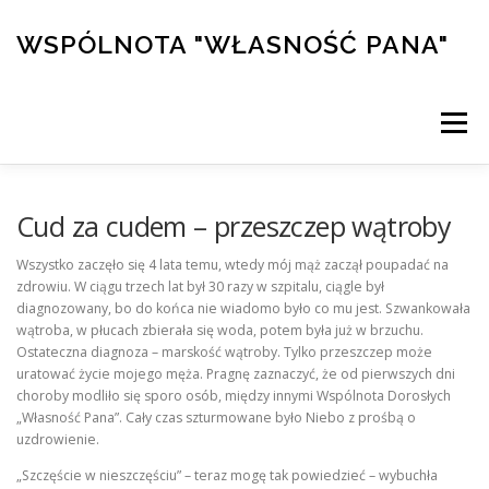
Przejdź
do
WSPÓLNOTA "WŁASNOŚĆ PANA"
treści
Menu
PRZYMIERZE
DZIEŁA
KALENDARZ
Cud za cudem – przeszczep wątroby
Wszystko zaczęło się 4 lata temu, wtedy mój mąż zaczął poupadać na
zdrowiu. W ciągu trzech lat był 30 razy w szpitalu, ciągle był
KONFERENCJE
ŚWIADECTWA
KURS ALPHA
diagnozowany, bo do końca nie wiadomo było co mu jest. Szwankowała
wątroba, w płucach zbierała się woda, potem była już w brzuchu.
Ostateczna diagnoza – marskość wątroby. Tylko przeszczep może
SKLEP/WSPARCIE
uratować życie mojego męża. Pragnę zaznaczyć, że od pierwszych dni
choroby modliło się sporo osób, między innymi Wspólnota Dorosłych
„Własność Pana”. Cały czas szturmowane było Niebo z prośbą o
uzdrowienie.
„Szczęście w nieszczęściu” – teraz mogę tak powiedzieć – wybuchła