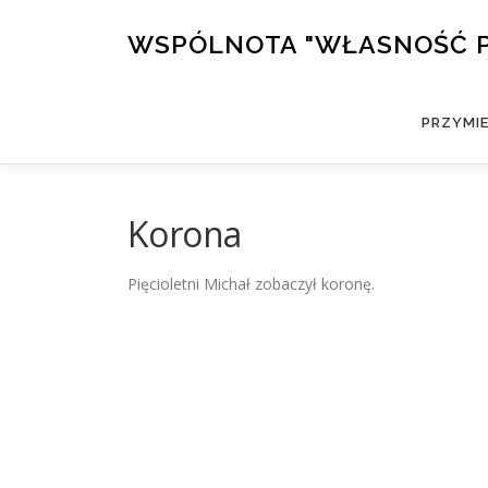
Przejdź
do
WSPÓLNOTA "WŁASNOŚĆ 
treści
PRZYMI
Korona
Pięcioletni Michał zobaczył koronę.