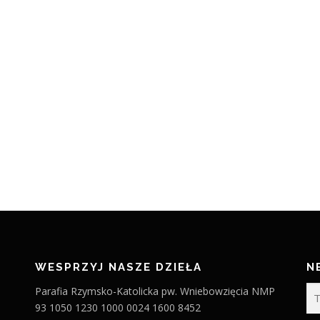
WESPRZYJ NASZE DZIEŁA
N
Parafia Rzymsko-Katolicka pw. Wniebowzięcia NMP
93 1050 1230 1000 0024 1600 8452