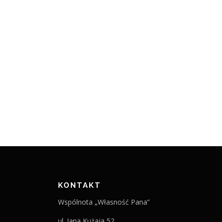
KONTAKT
Wspólnota „Własność Pana”
ul. Jana Kużaja 52