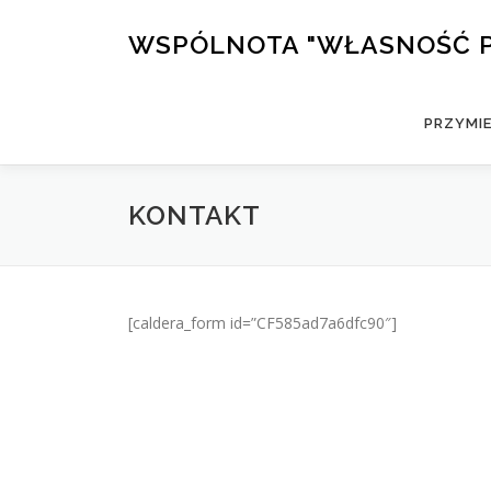
Przejdź
do
WSPÓLNOTA "WŁASNOŚĆ 
treści
PRZYMI
KONTAKT
[caldera_form id=”CF585ad7a6dfc90″]