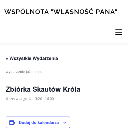
Przejdź
do
WSPÓLNOTA "WŁASNOŚĆ PANA"
treści
Menu
PRZYMIERZE
DZIEŁA
KALENDARZ
« Wszystkie Wydarzenia
wydarzenie już minęło.
KONFERENCJE
ŚWIADECTWA
KURS ALPHA
Zbiórka Skautów Króla
SKLEP/WSPARCIE
6 czerwca godz. 13:20
-
16:00
Dodaj do kalendarza