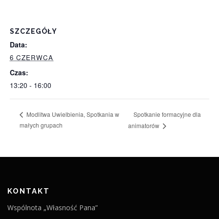
SZCZEGÓŁY
Data:
6 CZERWCA
Czas:
13:20 - 16:00
Spotkanie formacyjne dla
Modlitwa Uwielbienia, Spotkania w
małych grupach
animatorów
KONTAKT
Wspólnota „Własność Pana”