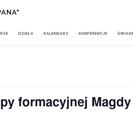
PANA"
ERZE
DZIEŁA
KALENDARZ
KONFERENCJE
ŚWIAD
upy formacyjnej Magdy