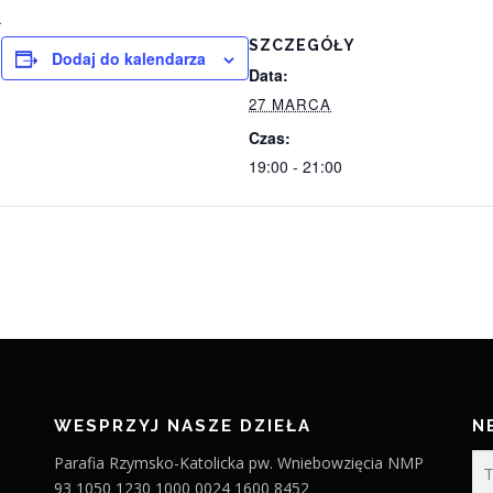
k
SZCZEGÓŁY
Dodaj do kalendarza
Data:
27 MARCA
Czas:
19:00 - 21:00
WESPRZYJ NASZE DZIEŁA
N
Parafia Rzymsko-Katolicka pw. Wniebowzięcia NMP
93 1050 1230 1000 0024 1600 8452