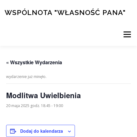
Przejdź
do
WSPÓLNOTA "WŁASNOŚĆ PANA"
treści
Menu
PRZYMIERZE
DZIEŁA
KALENDARZ
« Wszystkie Wydarzenia
wydarzenie już minęło.
KONFERENCJE
ŚWIADECTWA
KURS ALPHA
Modlitwa Uwielbienia
SKLEP/WSPARCIE
20 maja 2025 godz. 18:45
-
19:00
Dodaj do kalendarza